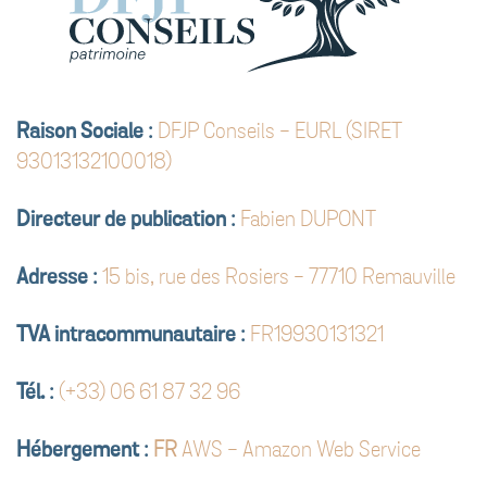
Raison Sociale
:
DFJP Conseils - EURL (SIRET
93013132100018)
Directeur de publication
:
Fabien DUPONT
Adresse
:
15 bis, rue des Rosiers - 77710 Remauville
TVA intracommunautaire
:
FR19930131321
Tél.
:
(+33) 06 61 87 32 96
Hébergement
:
FR
AWS - Amazon Web Service