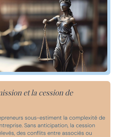
ission et la cession de
epreneurs sous-estiment la complexité de
ntreprise. Sans anticipation, la cession
élevés, des conflits entre associés ou