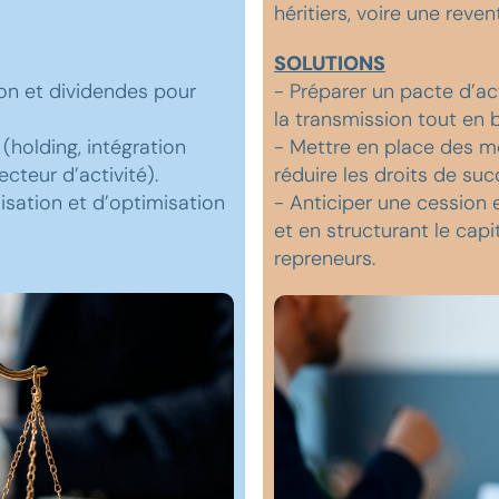
héritiers, voire une reven
SOLUTIONS
ion et dividendes pour
- Préparer un pacte d’act
la transmission tout en 
holding, intégration
- Mettre en place des 
ecteur d’activité).
réduire les droits de suc
isation et d’optimisation
- Anticiper une cession e
et en structurant le capi
repreneurs.