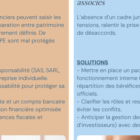
associés
nciers peuvent saisir les
L’absence d’un cadre jur
éparation entre patrimoine
tensions, ralentir la pris
rement définie. De
de désaccords.
PE sont mal protégés
SOLUTIONS
esponsabilité (SAS, SARL,
- Mettre en place un pac
eprise individuelle.
fonctionnement interne (
ssabilité pour protéger sa
répartition des bénéfices
officiels.
cte et un compte bancaire
- Clarifier les rôles et 
ion financière optimisée
éviter les conflits.
gences fiscales et
- Anticiper la gestion de
d’investisseurs) avec de